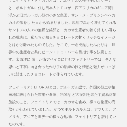
フェイトリア・ド・カカオは、ポルトガル人作り手のスザーナ
と、ポルトガルに住む日本人トモコが、西アフリカのギニア湾に
浮かぶ旧ポルトガル領の小さな島国、サントメ・プリシンペへカ
カオの旅をし た日から始まりました。現地で温かく迎えてくれる
サントメの人々の無垢な笑顔と、カカオ生産者の苦く貧 しい暮ら
しの現実は、私たちが知るチョコレートの甘くリッチなイメージ
とはかけ離れたものでした。そこで、一念発起したふたりは、世
界中の生産者と共にビーン・トゥ・バーを目指す事を決意しま
す。太西洋に 面した街アベイロに佇むファクトリーでは、そんな
思いと丁寧に向き合った作り手の熟練の技と情熱と魅力がいっぱ
いに詰まったチョコレートが作られています。
フェイトリア(FEITORIA)とは、ポルトガル語で、外国の領土や植
民地に設けられた市場や倉庫、税関な どの役割を果たす貿易商業
施設のこと。フェイトリアでは、カカオを含め、様々な物産の商
取引が行われ ていました。かつてポルトガル人は、アフリカ、ア
メリカ、アジアと世界中の様々な地域にフェイトリアを 設けてい
たのです。