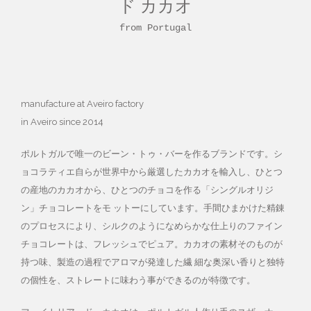
ド カカオ
from Portugal
manufacture at Aveiro factory
in Aveiro since 2014
ポルトガルで唯一のビーン・トゥ・バーを作るブランドです。シ
ョコラティエ自らが世界中から厳選したカカオを輸入し、ひとつ
の産地のカカオから、ひとつのチョコを作る「シングルオリジ
ン」チョコレートをモ ットーにしています。手間ひまかけた精錬
のプロセスにより、シルクのようになめらかな仕上りのファイン
チョコレートは、フレッシュでピュア。カカオの素材そのものが
持つ味、製造の過程でアロマが発達した繊 細な奥深い香りと独特
の個性を、ストレートに味わう事ができるのが特徴です。