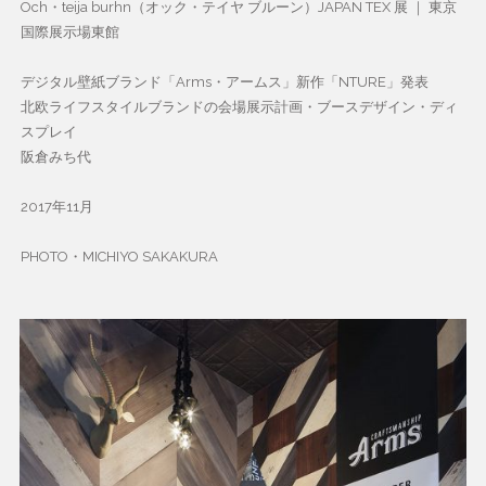
Och・teija burhn（オック・テイヤ ブルーン）JAPAN TEX 展 ｜ 東京
国際展示場東館
デジタル壁紙ブランド「Arms・アームス」新作「NTURE」発表
北欧ライフスタイルブランドの会場展示計画・ブースデザイン・ディ
スプレイ
阪倉みち代
2017年11月
PHOTO・MICHIYO SAKAKURA