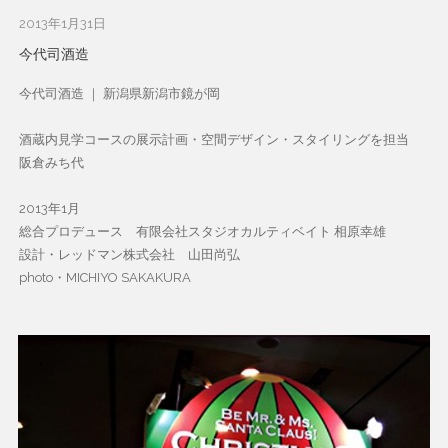
2013年1月31日
今代司酒造
今代司酒造 ｜ 新潟県新潟市鏡が岡
酒蔵内見学コースの展示計画・空間デザイン・スタイリングを担当
阪倉みち代
2013年1月
総合プロデュース 有限会社スタジオカルティベイト 相原幸雄
設計・レッドマン株式会社 山田尚弘
photo・MICHIYO SAKAKURA