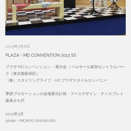
2013年3月6日
PLAZA・MD CONVENTION 2013 SS
プラザ MDコンベンション ・展示会 ｜ベルサール新宿セントラルパー
ク（東京都新宿区）
（株）スタイリングライフ・HD プラザスタイルカンパニー
季節プロモーションの会場展示計画・ブースデザイン・ディスプレイ
阪倉みち代
2013年3月
photo・MICHIYO SAKAKURA