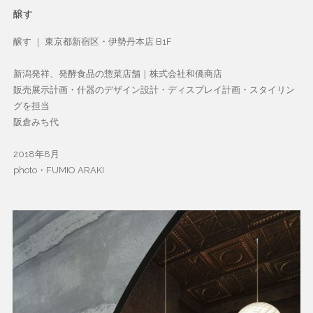
醸す
醸す ｜ 東京都新宿区・伊勢丹本店 B1F
新潟発祥、発酵食品の惣菜店舗｜株式会社和僑商店
販売展示計画・什器のデザイン設計・ディスプレイ計画・スタイリン
グを担当
阪倉みち代
2018年8月
photo・FUMIO ARAKI