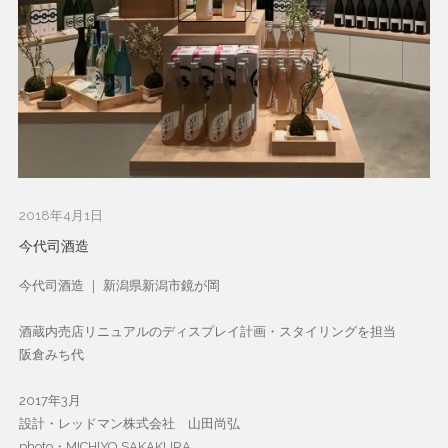
2018年4月1日
今代司酒造
今代司酒造 ｜ 新潟県新潟市鏡が岡
酒蔵内売店リニュアルのディスプレイ計画・スタイリングを担当
阪倉みち代
2017年3月
設計・レッドマン株式会社 山田尚弘
photo・MICHIYO SAKAKURA