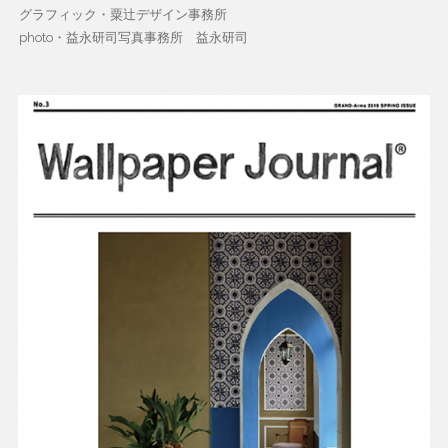
グラフィック・粟辻デザイン事務所
photo・益永研司写真事務所 益永研司